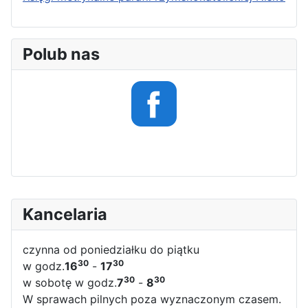
Polub nas
Kancelaria
czynna od poniedziałku do piątku
30
30
w godz.
16
-
17
30
30
w sobotę w godz.
7
-
8
W sprawach pilnych poza wyznaczonym czasem.