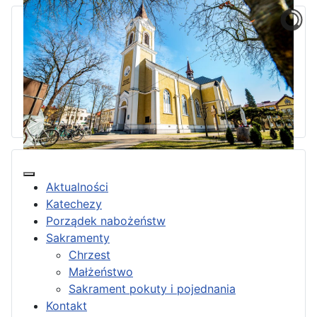
Aktualności
Katechezy
Porządek nabożeństw
Sakramenty
Chrzest
Małżeństwo
Sakrament pokuty i pojednania
Kontakt