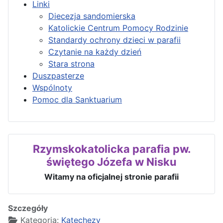
Linki
Diecezja sandomierska
Katolickie Centrum Pomocy Rodzinie
Standardy ochrony dzieci w parafii
Czytanie na każdy dzień
Stara strona
Duszpasterze
Wspólnoty
Parafia pw. św. Józefa Oblubieńca Najświętszej Maryi Panny w Nisku
Pomoc dla Sanktuarium
Sanktuarium św. Józefa Opiekuna Rodzin
Rzymskokatolicka parafia pw.
świętego Józefa w Nisku
Witamy na oficjalnej stronie parafii
Szczegóły
Kategoria:
Katechezy