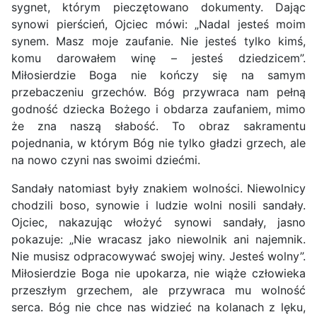
sygnet, którym pieczętowano dokumenty. Dając
synowi pierścień, Ojciec mówi: „Nadal jesteś moim
synem. Masz moje zaufanie. Nie jesteś tylko kimś,
komu darowałem winę – jesteś dziedzicem”.
Miłosierdzie Boga nie kończy się na samym
przebaczeniu grzechów. Bóg przywraca nam pełną
godność dziecka Bożego i obdarza zaufaniem, mimo
że zna naszą słabość. To obraz sakramentu
pojednania, w którym Bóg nie tylko gładzi grzech, ale
na nowo czyni nas swoimi dziećmi.
Sandały natomiast były znakiem wolności. Niewolnicy
chodzili boso, synowie i ludzie wolni nosili sandały.
Ojciec, nakazując włożyć synowi sandały, jasno
pokazuje: „Nie wracasz jako niewolnik ani najemnik.
Nie musisz odpracowywać swojej winy. Jesteś wolny”.
Miłosierdzie Boga nie upokarza, nie wiąże człowieka
przeszłym grzechem, ale przywraca mu wolność
serca. Bóg nie chce nas widzieć na kolanach z lęku,