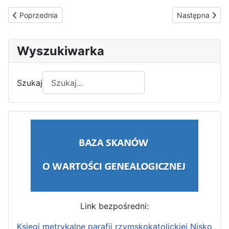
Poprzednia strona: Katecheza 25 stycznia 2026. Miłosierdzie 
Następna stron
Poprzednia
Następna
Wyszukiwarka
Szukaj
Link bezpośredni:
Księgi metrykalne parafii rzymskokatolickiej Nisko