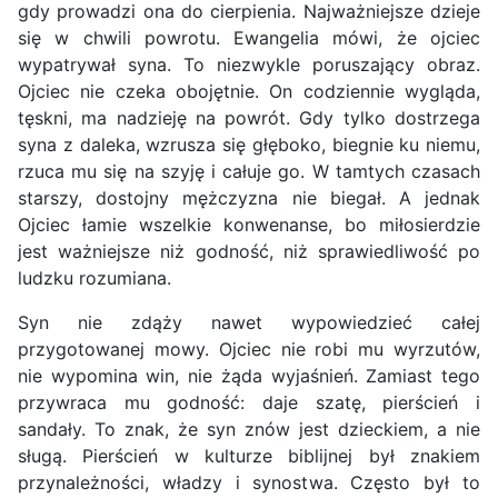
gdy prowadzi ona do cierpienia. Najważniejsze dzieje
się w chwili powrotu. Ewangelia mówi, że ojciec
wypatrywał syna. To niezwykle poruszający obraz.
Ojciec nie czeka obojętnie. On codziennie wygląda,
tęskni, ma nadzieję na powrót. Gdy tylko dostrzega
syna z daleka, wzrusza się głęboko, biegnie ku niemu,
rzuca mu się na szyję i całuje go. W tamtych czasach
starszy, dostojny mężczyzna nie biegał. A jednak
Ojciec łamie wszelkie konwenanse, bo miłosierdzie
jest ważniejsze niż godność, niż sprawiedliwość po
ludzku rozumiana.
Syn nie zdąży nawet wypowiedzieć całej
przygotowanej mowy. Ojciec nie robi mu wyrzutów,
nie wypomina win, nie żąda wyjaśnień. Zamiast tego
przywraca mu godność: daje szatę, pierścień i
sandały. To znak, że syn znów jest dzieckiem, a nie
sługą. Pierścień w kulturze biblijnej był znakiem
przynależności, władzy i synostwa. Często był to