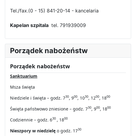
Tel./fax.(0 - 15) 841-20-14 - kancelaria
Kapelan szpitala
tel. 791939009
Porządek nabożeństw
Porządek nabożeństw
Sanktuarium
Msza święta
30
00
30
00
00
Niedziele i święta – godz. 7
, 9
, 10
, 12
, 18
30
00
00
Święta państwowo zniesione – godz. 7
, 9
, 18
30
00
Codziennie – godz. 6
, 18
30
Nieszpory w niedzielę
o godz. 17