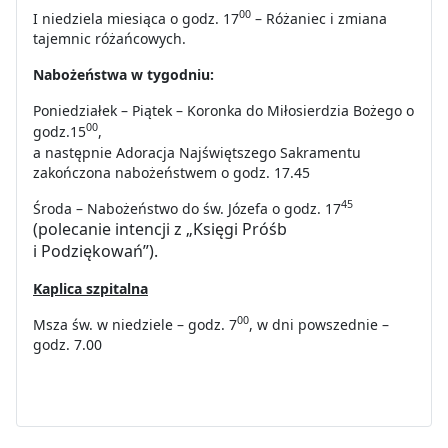
00
I niedziela miesiąca o godz. 17
– Różaniec i zmiana
tajemnic różańcowych.
Nabożeństwa w tygodniu:
Poniedziałek – Piątek – Koronka do Miłosierdzia Bożego o
00
godz.15
,
a następnie Adoracja Najświętszego Sakramentu
zakończona nabożeństwem o godz. 17.45
45
Środa – Nabożeństwo do św. Józefa o godz. 17
(polecanie intencji z „Księgi Próśb
i Podziękowań”).
Kaplica szpitalna
00
Msza św. w niedziele – godz. 7
, w dni powszednie –
godz. 7.00